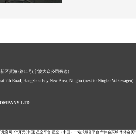
新区滨海7路11号(宁波大众公司旁边)
hai 7th Road, Hangzhou Bay New Area, Ningbo (next to Ningbo Volkswagen)
COMPANY LTD
开元官网-KY开元(中国)
星空平台-星空（中国）一站式服务平台
华体会买球-华体会买球