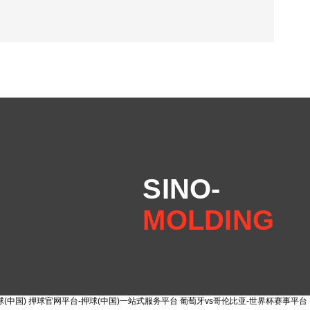
SINO-
MOLDING
(中国)
押球官网平台-押球(中国)一站式服务平台
葡萄牙vs哥伦比亚-世界杯赛事平台