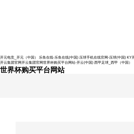
开元电竞_开元（中国）
乐鱼在线-乐鱼在线(中国)
压球手机在线官网-压球(中国)
KY
开云集团官网开云集团官网世界杯购买平台网站-开云(中国)
西甲足球_西甲（中国）
世界杯购买平台网站