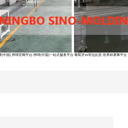
(中国)
押球官网平台-押球(中国)一站式服务平台
葡萄牙vs哥伦比亚-世界杯赛事平台